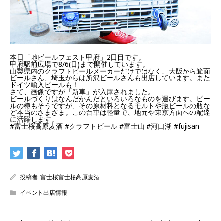
本日「地ビールフェスト甲府」2日目です。
甲府駅前広場で8/6(日)まで開催しています。
山梨県内のクラフトビールメーカーだけではなく、大阪から箕面
ビールさん、埼玉からは所沢ビールさんも出店しています。また
ドイツ輸入ビールも！
さて、画像ですが「新車」が入庫されました。
ビールづくりはなんだかんだといろいろなものを運びます。ビー
ルの樽もそうですが、その原材料となるモルトや瓶ビールの瓶な
ど本当のさまざま。この台車は軽量で、地元や東京方面への配達
に活躍します。
#富士桜高原麦酒
#クラフトビール
#富士山
#河口湖
#fujisan
投稿者:
富士桜富士桜高原麦酒
イベント出店情報