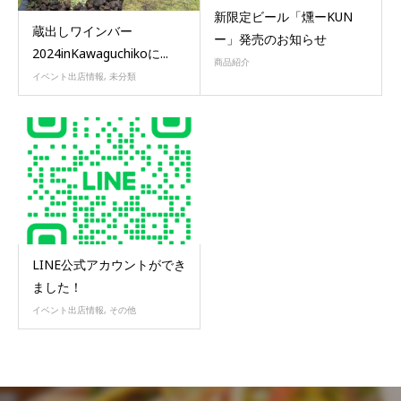
新限定ビール「燻ーKUN
蔵出しワインバー
ー」発売のお知らせ
2024inKawaguchikoに...
商品紹介
イベント出店情報
,
未分類
LINE公式アカウントができ
ました！
イベント出店情報
,
その他