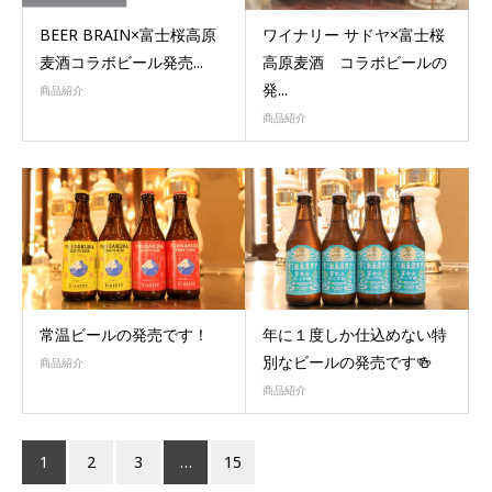
BEER BRAIN×富士桜高原
ワイナリー サドヤ×富士桜
麦酒コラボビール発売...
高原麦酒 コラボビールの
発...
商品紹介
商品紹介
常温ビールの発売です！
年に１度しか仕込めない特
別なビールの発売です🍻
商品紹介
商品紹介
1
2
3
…
15