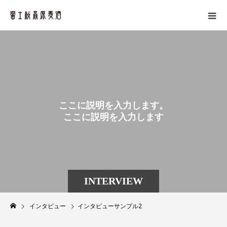
こ
こ
に
説
明
を
入
力
し
ま
す
。
こ
こ
に
説
明
を
入
力
し
ま
す
。
INTERVIEW
インタビュー
インタビューサンプル2