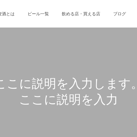
麦酒とは
ビール一覧
飲める店・買える店
ブログ
こ
こ
に
説
明
を
入
力
し
ま
す
こ
こ
に
説
明
を
入
力
し
ま
す