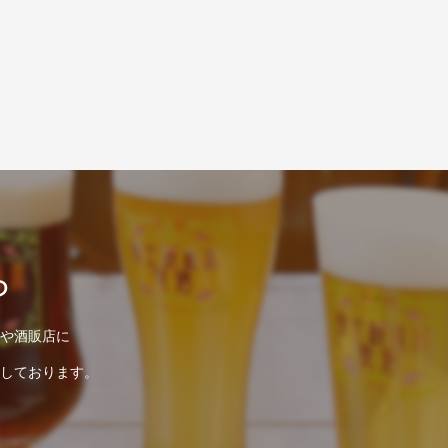
ら
や酒販店に
しております。