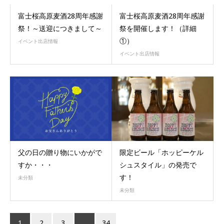
富士桜高原麦酒28周年感謝
富士桜高原麦酒28周年感謝
祭！～送迎につきまして～
祭を開催します！（詳細
①）
イベント出店情報
イベント出店情報
父の日の贈り物にいかがで
限定ビール「ホッピーケル
すか・・・
シュスタイル」の発売で
す！
未分類
未分類
1
2
3
…
34