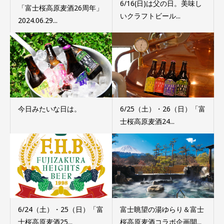
6/16(日)は父の日。美味し
「富士桜高原麦酒26周年」
いクラフトビール...
2024.06.29...
今日みたいな日は。
6/25（土）・26（日）「富
士桜高原麦酒24...
6/24（土）・25（日）「富
富士眺望の湯ゆらり＆富士
士桜高原麦酒25...
桜高原麦酒コラボ企画開...