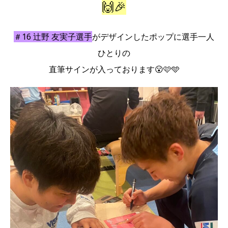
🙌🎉
＃16 辻野 友実子選手
がデザインしたポップに選手一人
ひとりの
直筆サインが入っております😮🩷🩵