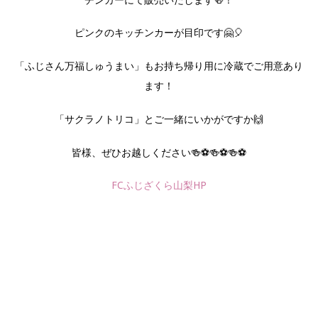
ピンクのキッチンカーが目印です🤗🎈
「ふじさん万福しゅうまい」もお持ち帰り用に冷蔵でご用意あり
ます！
「サクラノトリコ」とご一緒にいかがですか🙌
皆様、ぜひお越しください🍻⚽🍻⚽🍻⚽
FCふじざくら山梨HP