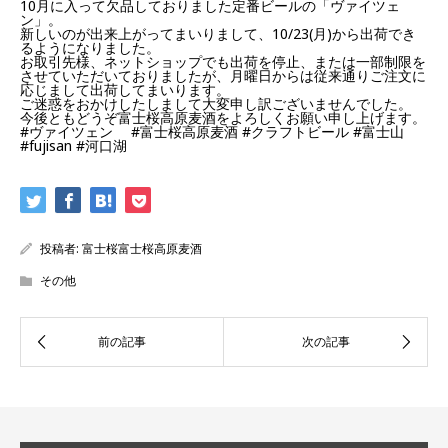
10月に入って欠品しておりました定番ビールの「ヴァイツェ
ン」。
新しいのが出来上がってまいりまして、10/23(月)から出荷でき
るようになりました。
お取引先様、ネットショップでも出荷を停止、または一部制限を
させていただいておりましたが、月曜日からは従来通りご注文に
応じまして出荷してまいります。
ご迷惑をおかけしたしまして大変申し訳ございませんでした。
今後ともどうぞ富士桜高原麦酒をよろしくお願い申し上げます。
#ヴァイツェン
#富士桜高原麦酒
#クラフトビール
#富士山
#fujisan
#河口湖
投稿者:
富士桜富士桜高原麦酒
その他