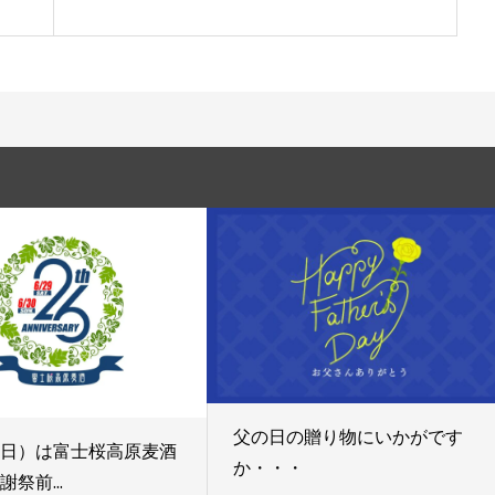
父の日の贈り物にいかがです
9日）は富士桜高原麦酒
か・・・
謝祭前...