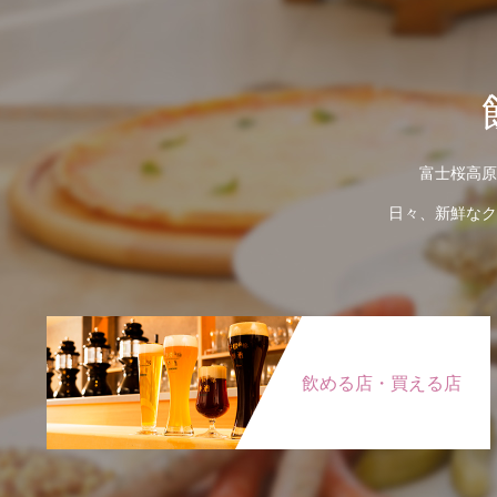
富士桜高原
日々、新鮮なク
飲める店・買える店