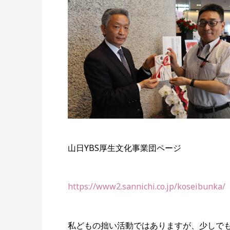
山日YBS厚生文化事業団ページ
https://www2.sannichi.co.jp/koseibunka/
私どもの拙い活動ではありますが、少しで