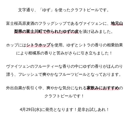
文字通り、「ゆず」を使ったクラフトビールです。
富士桜高原麦酒のフラッグシップであるヴァイツェンに、
地元山
梨県の富士川町で作られたゆずの皮
を漬け込みました。
ホップには
シトラホップ
を使用。ゆずとシトラの香りの相乗効果
により柑橘系の香りと苦みがさらに引き立ちました！
ヴァイツェンのフルーティーな香りの中にゆずの香りがほんのり
漂う、フレッシュで爽やかなフルーツビールとなっております。
外出自粛が長引く中、爽やかな気分になれる
家飲みにおすすめ
の
クラフトビールです！
4月29日(水)に発売となります！是非お試しあれ！