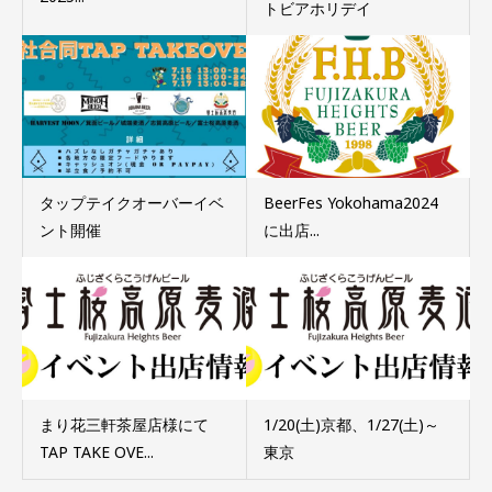
トビアホリデイ
タップテイクオーバーイベ
BeerFes Yokohama2024
ント開催
に出店...
まり花三軒茶屋店様にて
1/20(土)京都、1/27(土)～
TAP TAKE OVE...
東京