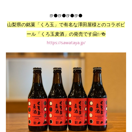
🍺⚫🍺⚫🍺⚫🍺⚫
山梨県の銘菓「くろ玉」で有名な澤田屋様とのコラボビ
ール「くろ玉麦酒」の発売です🤗✨🍻
https://sawataya.jp/