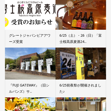
グレートジャパンビアアワ
6/25（土）・26（日）「富
ーズ受賞
士桜高原麦酒24...
『FUJI GATEWAY』（旧シ
6/25前夜祭が開催されまし
ルバンズ）サ...
た♪