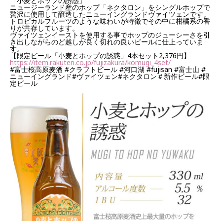
「小麦とホップの誘惑」
ニュージーランド産のホップ「ネクタロン」をシングルホップで
贅沢に使用して醸造したニューイングランドヴァイツェンです。
トロピカルフルーツのような味わいが特徴でその中に柑橘系の香
りが共存しています。
ヴァイツェンイーストを使用する事でホップのジューシーさを引
き出しながらのど越しが良く切れの良いビールに仕上っていま
す。
【限定ビール「小麦とホップの誘惑」4本セット2,376円】
https://item.rakuten.co.jp/fujizakura/komugi_4set/
#富士桜高原麦酒
#クラフトビール
#河口湖
#fujisan
#富士山
#
ニューイングランド
#ヴァイツェン
#ネクタロン
＃新作ビール
#限
定ビール