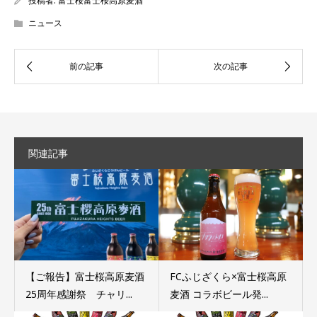
投稿者:
富士桜富士桜高原麦酒
ニュース
関連記事
【ご報告】富士桜高原麦酒
FCふじざくら×富士桜高原
25周年感謝祭 チャリ...
麦酒 コラボビール発...