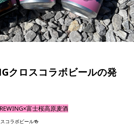
REWINGクロスコラボビールの発
E BREWING×富士桜高原麦酒
スコラボビール🍻