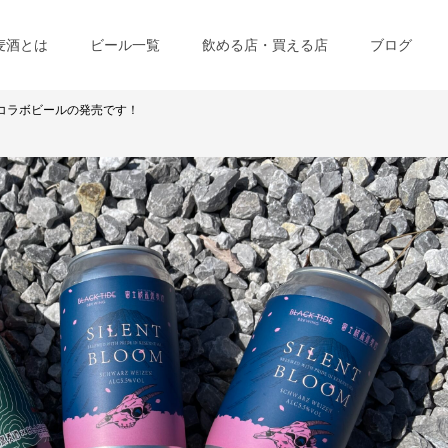
麦酒とは
ビール一覧
飲める店・買える店
ブログ
Gクロスコラボビールの発売です！