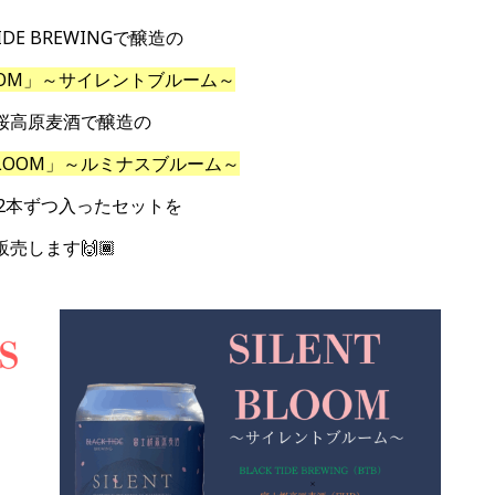
TIDE BREWINGで醸造の
BLOOM」～サイレントブルーム～
桜高原麦酒で醸造の
 BLOOM」～ルミナスブルーム～
2本ずつ入ったセットを
販売します🙌🏾