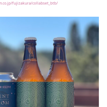
n.co.jp/fujizakura/collabset_btb/