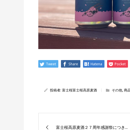
Tweet
Share
Hatena
Pocket
投稿者:
富士桜富士桜高原麦酒
その他
,
商
富士桜高原麦酒２７周年感謝祭につき...