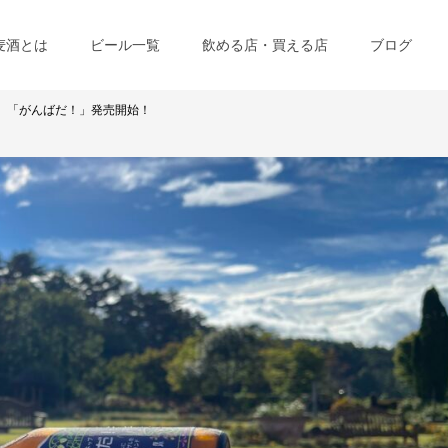
麦酒とは
ビール一覧
飲める店・買える店
ブログ
ル】「がんばだ！」発売開始！