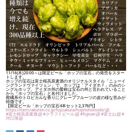
11/16(木)20:00～は限定ビール「ホップの宝石」の発売をスター
トします。
ホップの宝石は富士桜高原麦酒のオリジナルスタイル「ニューイ
ングランドヴァイツェン」で、ホップは「アイダホ７」のみのシ
ングルホップ。アイダホ州の愛称は宝石の州と言われていること
から『ホップの宝石』と名付けました。
柑橘系やトロピカルな香りにグレープフルーツの皮の様な苦みが
特徴です。
【限定ビール「ホップの宝石4本セット2,376円】
https://item.rakuten.co.jp/fujizakura/hopnohohseki/
#富士桜高原麦酒
#クラフトビール
#fujisan
#富士山
#
河口湖