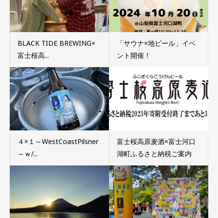
BLACK TIDE BREWING×
「サウナ×地ビール」イベ
富士桜高...
ント開催！
４×１～WestCoastPilsner
富士桜高原麦酒×富士河口
～ｗ/...
湖町ふるさと納税ご案内