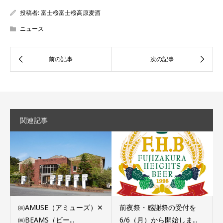
投稿者:
富士桜富士桜高原麦酒
ニュース
関連記事
㈱AMUSE（アミューズ）✕
前夜祭・感謝祭の受付を
㈱BEAMS（ビー...
6/6（月）から開始しま...