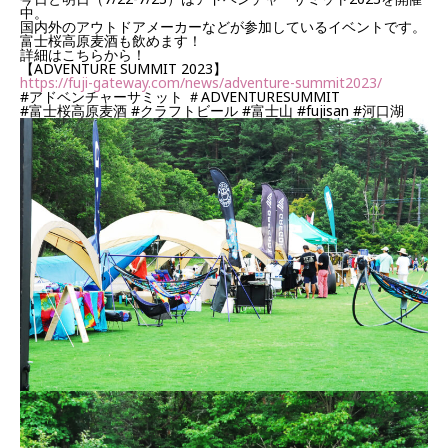
中。
国内外のアウトドアメーカーなどが参加しているイベントです。
富士桜高原麦酒も飲めます！
詳細はこちらから！
【ADVENTURE SUMMIT 2023】
https://fuji-gateway.com/news/adventure-summit2023/
#アドベンチャーサミット
＃ADVENTURESUMMIT
#富士桜高原麦酒
#クラフトビール
#富士山
#fujisan
#河口湖